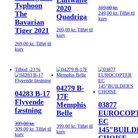
Luftwaffe
Typhoon
2020
319,00
kr.
The
Den
Den
249,00
kr.
Tilføj til
Quadriga
oprindelige
aktuelle
kurv
Bavarian
pris
pris
Tiger 2021
var:
er:
269,00
kr.
Tilføj til
319,00 kr..
249,00 kr.
kurv
269,00
kr.
Tilføj til
kurv
Tilbud -23 %
04279 B-
04283 B-17
17F
Flyvende
Memphis
03877
fæstning
Belle
EUROCOP
EC
399,00
kr.
399,00
kr.
Tilføj til
145″BUILD
Den
Den
309,00
kr.
Tilføj til
kurv
oprindelige
aktuelle
kurv
CHOISE