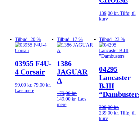
pris
pris
var:
er:
399,00 kr..
309,00 kr..
139,00
kr.
Tilføj til
kurv
Tilbud -20 %
Tilbud -17 %
Tilbud -23 %
03955 F4U-
1386
04295
4 Corsair
JAGUAR
Lancaster
A
B.III
Den
Den
99,00
kr.
79,00
kr.
oprindelige
aktuelle
Læs mere
“Dambuster
179,00
kr.
pris
pris
Den
Den
149,00
kr.
Læs
var:
er:
oprindelige
aktuelle
mere
99,00 kr..
79,00 kr..
309,00
kr.
pris
pris
Den
Den
239,00
kr.
Tilføj til
var:
er:
oprindelige
aktuelle
kurv
179,00 kr..
149,00 kr..
pris
pris
var:
er:
309,00 kr..
239,00 kr.