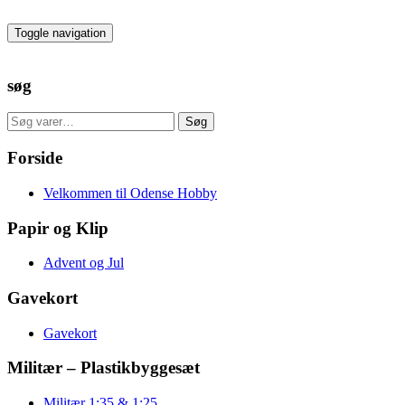
Skip
to
Toggle navigation
the
content
søg
Søg
Søg
efter:
Forside
Velkommen til Odense Hobby
Papir og Klip
Advent og Jul
Gavekort
Gavekort
Militær – Plastikbyggesæt
Militær 1:35 & 1:25