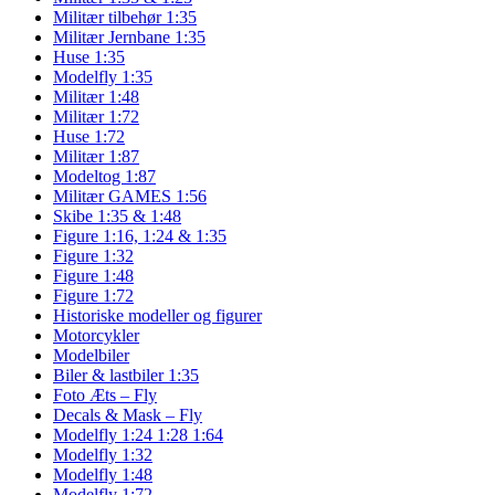
Militær tilbehør 1:35
Militær Jernbane 1:35
Huse 1:35
Modelfly 1:35
Militær 1:48
Militær 1:72
Huse 1:72
Militær 1:87
Modeltog 1:87
Militær GAMES 1:56
Skibe 1:35 & 1:48
Figure 1:16, 1:24 & 1:35
Figure 1:32
Figure 1:48
Figure 1:72
Historiske modeller og figurer
Motorcykler
Modelbiler
Biler & lastbiler 1:35
Foto Æts – Fly
Decals & Mask – Fly
Modelfly 1:24 1:28 1:64
Modelfly 1:32
Modelfly 1:48
Modelfly 1:72