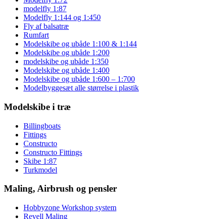
modelfly 1:87
Modelfly 1:144 og 1:450
Fly af balsatræ
Rumfart
Modelskibe og ubåde 1:100 & 1:144
Modelskibe og ubåde 1:200
modelskibe og ubåde 1:350
Modelskibe og ubåde 1:400
Modelskibe og ubåde 1:600 – 1:700
Modelbyggesæt alle størrelse i plastik
Modelskibe i træ
Billingboats
Fittings
Constructo
Constructo Fittings
Skibe 1:87
Turkmodel
Maling, Airbrush og pensler
Hobbyzone Workshop system
Revell Maling