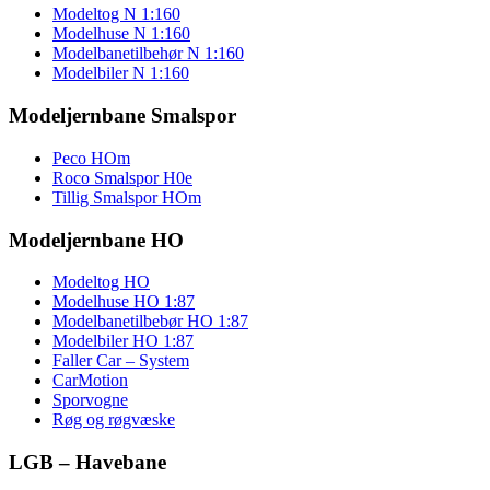
Modeltog N 1:160
Modelhuse N 1:160
Modelbanetilbehør N 1:160
Modelbiler N 1:160
Modeljernbane Smalspor
Peco HOm
Roco Smalspor H0e
Tillig Smalspor HOm
Modeljernbane HO
Modeltog HO
Modelhuse HO 1:87
Modelbanetilbebør HO 1:87
Modelbiler HO 1:87
Faller Car – System
CarMotion
Sporvogne
Røg og røgvæske
LGB – Havebane