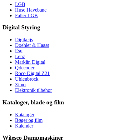
LGB
Huse Havebane
Faller LGB
Digital Styring
Digikeijs
Doehler & Haass
Esu
Lenz
Marklin Digital
Qdecoder
Roco Digital Z21
Uhlenbrock
Zimo
Elektronik tilbehør
Kataloger, blade og film
Kataloger
Bøger og film
Kalender
Wilesco Dampmaskiner