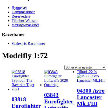
Byggesæt
Dampmaskiner
Reservedele
Tilbehør Wilesco
Værktøj-maskiner
Racerbaner
Scalextrix Racerbaner
Modelfly 1:72
Tilbud -22 %
04300 Avro
03843
Lancaster
03818
Eurofighter
Mk.I/III
Eurofighter