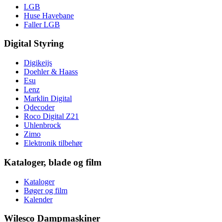
LGB
Huse Havebane
Faller LGB
Digital Styring
Digikeijs
Doehler & Haass
Esu
Lenz
Marklin Digital
Qdecoder
Roco Digital Z21
Uhlenbrock
Zimo
Elektronik tilbehør
Kataloger, blade og film
Kataloger
Bøger og film
Kalender
Wilesco Dampmaskiner