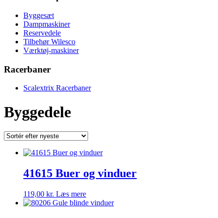
Byggesæt
Dampmaskiner
Reservedele
Tilbehør Wilesco
Værktøj-maskiner
Racerbaner
Scalextrix Racerbaner
Byggedele
41615 Buer og vinduer
119,00
kr.
Læs mere