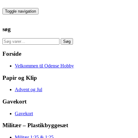
Skip
to
Toggle navigation
the
content
søg
Søg
Søg
efter:
Forside
Velkommen til Odense Hobby
Papir og Klip
Advent og Jul
Gavekort
Gavekort
Militær – Plastikbyggesæt
Militær 1:35 & 1:25