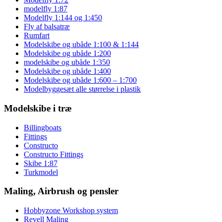
modelfly 1:87
Modelfly 1:144 og 1:450
Fly af balsatræ
Rumfart
Modelskibe og ubåde 1:100 & 1:144
Modelskibe og ubåde 1:200
modelskibe og ubåde 1:350
Modelskibe og ubåde 1:400
Modelskibe og ubåde 1:600 – 1:700
Modelbyggesæt alle størrelse i plastik
Modelskibe i træ
Billingboats
Fittings
Constructo
Constructo Fittings
Skibe 1:87
Turkmodel
Maling, Airbrush og pensler
Hobbyzone Workshop system
Revell Maling