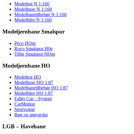
Modeltog N 1:160
Modelhuse N 1:160
Modelbanetilbehør N 1:160
Modelbiler N 1:160
Modeljernbane Smalspor
Peco HOm
Roco Smalspor H0e
Tillig Smalspor HOm
Modeljernbane HO
Modeltog HO
Modelhuse HO 1:87
Modelbanetilbebør HO 1:87
Modelbiler HO 1:87
Faller Car – System
CarMotion
Sporvogne
Røg og røgvæske
LGB – Havebane