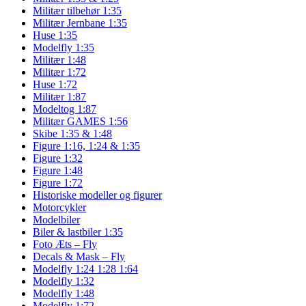
Militær tilbehør 1:35
Militær Jernbane 1:35
Huse 1:35
Modelfly 1:35
Militær 1:48
Militær 1:72
Huse 1:72
Militær 1:87
Modeltog 1:87
Militær GAMES 1:56
Skibe 1:35 & 1:48
Figure 1:16, 1:24 & 1:35
Figure 1:32
Figure 1:48
Figure 1:72
Historiske modeller og figurer
Motorcykler
Modelbiler
Biler & lastbiler 1:35
Foto Æts – Fly
Decals & Mask – Fly
Modelfly 1:24 1:28 1:64
Modelfly 1:32
Modelfly 1:48
Modelfly 1:72