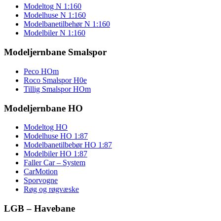
Modeltog N 1:160
Modelhuse N 1:160
Modelbanetilbehør N 1:160
Modelbiler N 1:160
Modeljernbane Smalspor
Peco HOm
Roco Smalspor H0e
Tillig Smalspor HOm
Modeljernbane HO
Modeltog HO
Modelhuse HO 1:87
Modelbanetilbebør HO 1:87
Modelbiler HO 1:87
Faller Car – System
CarMotion
Sporvogne
Røg og røgvæske
LGB – Havebane