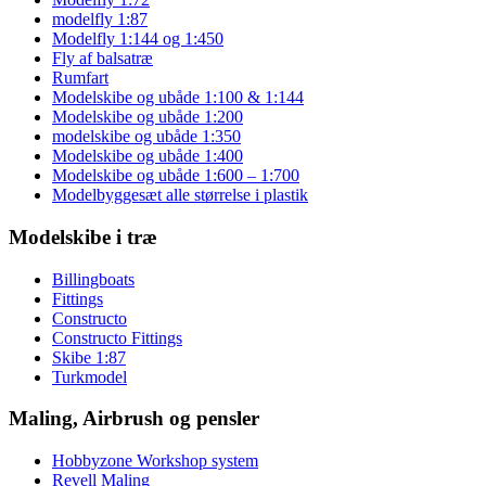
modelfly 1:87
Modelfly 1:144 og 1:450
Fly af balsatræ
Rumfart
Modelskibe og ubåde 1:100 & 1:144
Modelskibe og ubåde 1:200
modelskibe og ubåde 1:350
Modelskibe og ubåde 1:400
Modelskibe og ubåde 1:600 – 1:700
Modelbyggesæt alle størrelse i plastik
Modelskibe i træ
Billingboats
Fittings
Constructo
Constructo Fittings
Skibe 1:87
Turkmodel
Maling, Airbrush og pensler
Hobbyzone Workshop system
Revell Maling