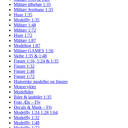
Militær tilbehør 1:35
Militær Jernbane 1:35
Huse 1:35
Modelfly 1:35
Militær 1:48
Militær 1:72
Huse 1:72
Militær 1:87
Modeltog 1:87
Militær GAMES 1:56
Skibe 1:35 & 1:48
Figure 1:16, 1:24 & 1:35
Figure 1:32
Figure 1:48
Figure 1:72
Historiske modeller og figurer
Motorcykler
Modelbiler
Biler & lastbiler 1:35
Foto Æts – Fly
Decals & Mask – Fly
Modelfly 1:24 1:28 1:64
Modelfly 1:32
Modelfly 1:48
Modelfly 1:72