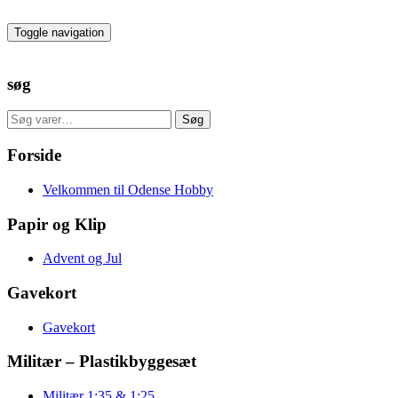
Skip
to
Toggle navigation
the
content
søg
Søg
Søg
efter:
Forside
Velkommen til Odense Hobby
Papir og Klip
Advent og Jul
Gavekort
Gavekort
Militær – Plastikbyggesæt
Militær 1:35 & 1:25