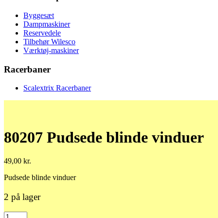
Byggesæt
Dampmaskiner
Reservedele
Tilbehør Wilesco
Værktøj-maskiner
Racerbaner
Scalextrix Racerbaner
80207 Pudsede blinde vinduer
49,00
kr.
Pudsede blinde vinduer
2 på lager
80207