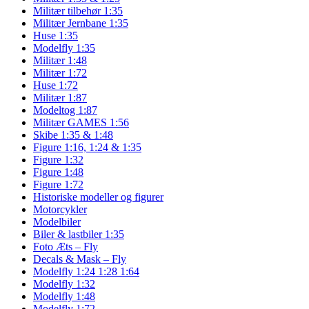
Militær tilbehør 1:35
Militær Jernbane 1:35
Huse 1:35
Modelfly 1:35
Militær 1:48
Militær 1:72
Huse 1:72
Militær 1:87
Modeltog 1:87
Militær GAMES 1:56
Skibe 1:35 & 1:48
Figure 1:16, 1:24 & 1:35
Figure 1:32
Figure 1:48
Figure 1:72
Historiske modeller og figurer
Motorcykler
Modelbiler
Biler & lastbiler 1:35
Foto Æts – Fly
Decals & Mask – Fly
Modelfly 1:24 1:28 1:64
Modelfly 1:32
Modelfly 1:48
Modelfly 1:72