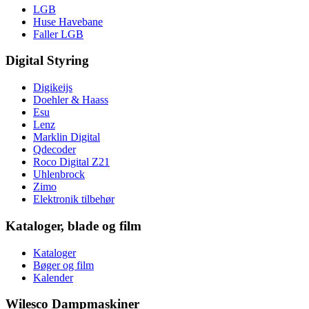
LGB
Huse Havebane
Faller LGB
Digital Styring
Digikeijs
Doehler & Haass
Esu
Lenz
Marklin Digital
Qdecoder
Roco Digital Z21
Uhlenbrock
Zimo
Elektronik tilbehør
Kataloger, blade og film
Kataloger
Bøger og film
Kalender
Wilesco Dampmaskiner