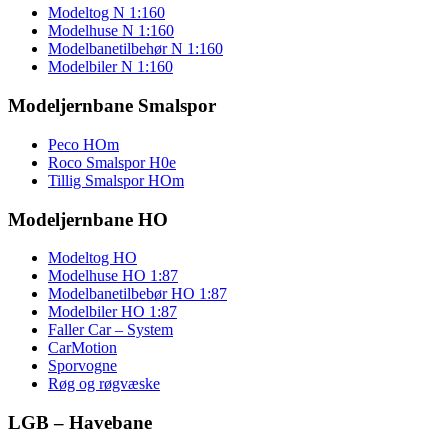
Modeltog N 1:160
Modelhuse N 1:160
Modelbanetilbehør N 1:160
Modelbiler N 1:160
Modeljernbane Smalspor
Peco HOm
Roco Smalspor H0e
Tillig Smalspor HOm
Modeljernbane HO
Modeltog HO
Modelhuse HO 1:87
Modelbanetilbebør HO 1:87
Modelbiler HO 1:87
Faller Car – System
CarMotion
Sporvogne
Røg og røgvæske
LGB – Havebane