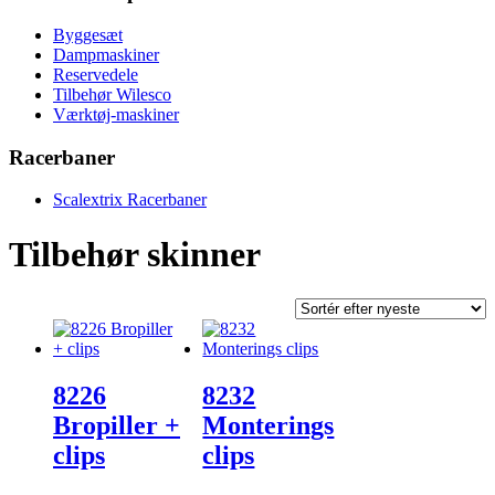
Byggesæt
Dampmaskiner
Reservedele
Tilbehør Wilesco
Værktøj-maskiner
Racerbaner
Scalextrix Racerbaner
Tilbehør skinner
8226
8232
Bropiller +
Monterings
clips
clips