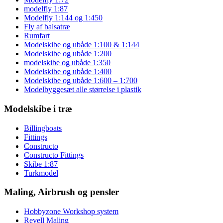
modelfly 1:87
Modelfly 1:144 og 1:450
Fly af balsatræ
Rumfart
Modelskibe og ubåde 1:100 & 1:144
Modelskibe og ubåde 1:200
modelskibe og ubåde 1:350
Modelskibe og ubåde 1:400
Modelskibe og ubåde 1:600 – 1:700
Modelbyggesæt alle størrelse i plastik
Modelskibe i træ
Billingboats
Fittings
Constructo
Constructo Fittings
Skibe 1:87
Turkmodel
Maling, Airbrush og pensler
Hobbyzone Workshop system
Revell Maling