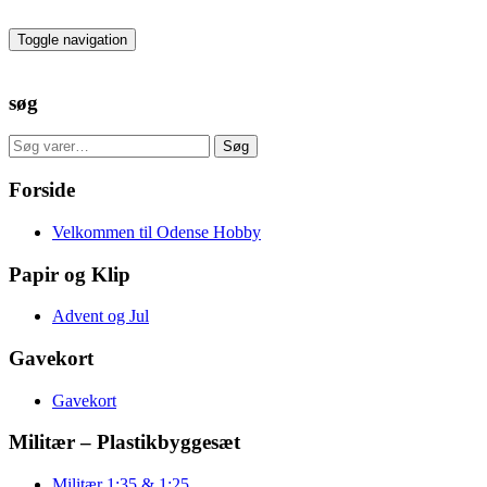
Skip
to
Toggle navigation
the
content
søg
Søg
Søg
efter:
Forside
Velkommen til Odense Hobby
Papir og Klip
Advent og Jul
Gavekort
Gavekort
Militær – Plastikbyggesæt
Militær 1:35 & 1:25