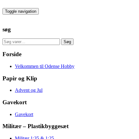
Skip
to
Toggle navigation
the
content
søg
Søg
Søg
efter:
Forside
Velkommen til Odense Hobby
Papir og Klip
Advent og Jul
Gavekort
Gavekort
Militær – Plastikbyggesæt
Militær 1:35 & 1:25