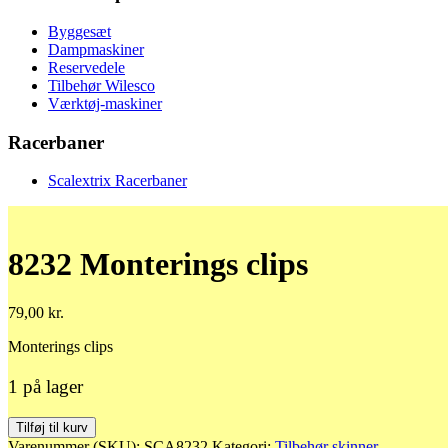
Byggesæt
Dampmaskiner
Reservedele
Tilbehør Wilesco
Værktøj-maskiner
Racerbaner
Scalextrix Racerbaner
8232 Monterings clips
79,00
kr.
Monterings clips
1 på lager
8232
Tilføj til kurv
Monterings
Varenummer (SKU):
SCA8232
Kategori:
Tilbehør skinner