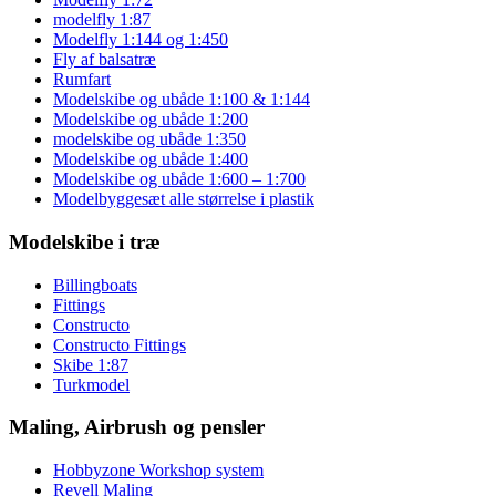
modelfly 1:87
Modelfly 1:144 og 1:450
Fly af balsatræ
Rumfart
Modelskibe og ubåde 1:100 & 1:144
Modelskibe og ubåde 1:200
modelskibe og ubåde 1:350
Modelskibe og ubåde 1:400
Modelskibe og ubåde 1:600 – 1:700
Modelbyggesæt alle størrelse i plastik
Modelskibe i træ
Billingboats
Fittings
Constructo
Constructo Fittings
Skibe 1:87
Turkmodel
Maling, Airbrush og pensler
Hobbyzone Workshop system
Revell Maling