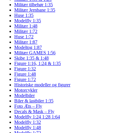
Militær tilbehør 1:35
Militær Jernbane 1:35
Huse 1:35
Modelfly 1:35
Militær 1:48
Militær 1:72
Huse 1:72
Militær 1:87
Modeltog 1:87
Militær GAMES 1:56
Skibe 1:35 & 1:48
Figure 1:16, 1:24 & 1:35
Figure 1:32
Figure 1:48
Figure 1:72
Historiske modeller og figurer
Motorcykler
Modelbiler
Biler & lastbiler 1:35
Foto Æts – Fly
Decals & Mask – Fly
Modelfly 1:24 1:28 1:64
Modelfly 1:32
Modelfly 1:48
Modelfly 1:72