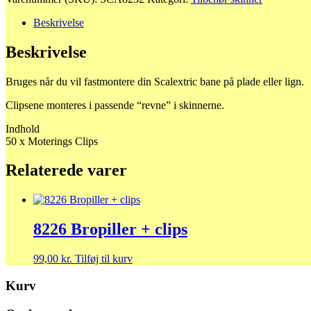
clips
antal
Beskrivelse
Beskrivelse
Bruges når du vil fastmontere din Scalextric bane på plade eller lign.
Clipsene monteres i passende “revne” i skinnerne.
Indhold
50 x Moterings Clips
Relaterede varer
8226 Bropiller + clips
99,00
kr.
Tilføj til kurv
Kurv