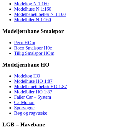
Modeltog N 1:160
Modelhuse N 1:160
Modelbanetilbehør N 1:160
Modelbiler N 1:160
Modeljernbane Smalspor
Peco HOm
Roco Smalspor H0e
Tillig Smalspor HOm
Modeljernbane HO
Modeltog HO
Modelhuse HO 1:87
Modelbanetilbebør HO 1:87
Modelbiler HO 1:87
Faller Car – System
CarMotion
Sporvogne
Røg og røgvæske
LGB – Havebane