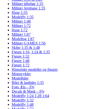
Militær tilbehør 1:35
Militær Jernbane 1:35
Huse 1:35
Modelfly 1:35
Militær 1:48
Militær 1:72
Huse 1:72
Militær 1:87
Modeltog 1:87
Militær GAMES 1:56
Skibe 1:35 & 1:48
Figure 1:16, 1:24 & 1:35
Figure 1:32
Figure 1:48
Figure 1:72
Historiske modeller og figurer
Motorcykler
Modelbiler
Biler & lastbiler 1:35
Foto Æts – Fly
Decals & Mask – Fly
Modelfly 1:24 1:28 1:64
Modelfly 1:32
Modelfly 1:48
Modelfly 1:72