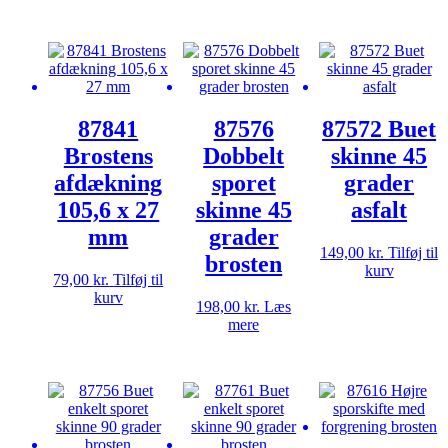
87841
87576
87572 Buet
Brostens
Dobbelt
skinne 45
afdækning
sporet
grader
105,6 x 27
skinne 45
asfalt
mm
grader
149,00
kr.
Tilføj til
brosten
kurv
79,00
kr.
Tilføj til
kurv
198,00
kr.
Læs
mere