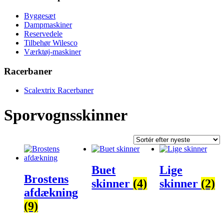
Byggesæt
Dampmaskiner
Reservedele
Tilbehør Wilesco
Værktøj-maskiner
Racerbaner
Scalextrix Racerbaner
Sporvognsskinner
Buet
Lige
Brostens
skinner
(4)
skinner
(2)
afdækning
(9)