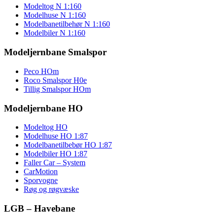
Modeltog N 1:160
Modelhuse N 1:160
Modelbanetilbehør N 1:160
Modelbiler N 1:160
Modeljernbane Smalspor
Peco HOm
Roco Smalspor H0e
Tillig Smalspor HOm
Modeljernbane HO
Modeltog HO
Modelhuse HO 1:87
Modelbanetilbebør HO 1:87
Modelbiler HO 1:87
Faller Car – System
CarMotion
Sporvogne
Røg og røgvæske
LGB – Havebane