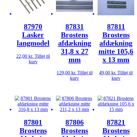
87970
87831
87811
Lasker
Brostens
Brostens
langmodel
afdækning
afdækning
31,8 x 27
mitte 105,6
22,00
kr.
Tilføj til
mm
x 13 mm
kurv
129,00
kr.
Tilføj til
49,00
kr.
Tilføj til
kurv
kurv
87801
87806
87821
Brostens
Brostens
Brostens