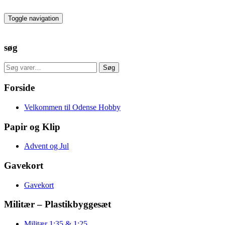
Skip
to
Toggle navigation
the
content
søg
Søg
Søg
efter:
Forside
Velkommen til Odense Hobby
Papir og Klip
Advent og Jul
Gavekort
Gavekort
Militær – Plastikbyggesæt
Militær 1:35 & 1:25