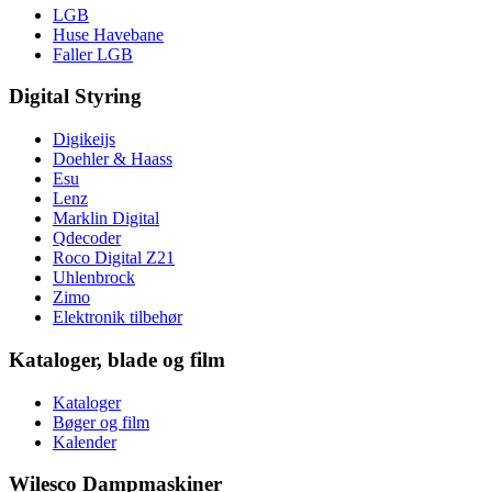
LGB
Huse Havebane
Faller LGB
Digital Styring
Digikeijs
Doehler & Haass
Esu
Lenz
Marklin Digital
Qdecoder
Roco Digital Z21
Uhlenbrock
Zimo
Elektronik tilbehør
Kataloger, blade og film
Kataloger
Bøger og film
Kalender
Wilesco Dampmaskiner