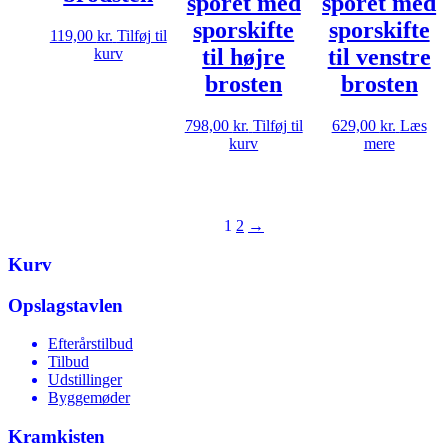
sporet med
sporet med
sporskifte
sporskifte
119,00
kr.
Tilføj til
til højre
til venstre
kurv
brosten
brosten
798,00
kr.
Tilføj til
629,00
kr.
Læs
kurv
mere
1
2
→
Kurv
Opslagstavlen
Efterårstilbud
Tilbud
Udstillinger
Byggemøder
Kramkisten