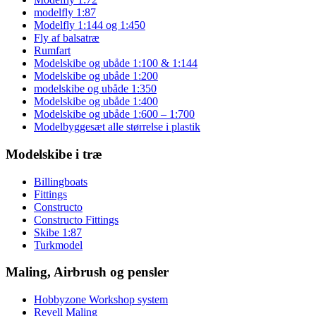
modelfly 1:87
Modelfly 1:144 og 1:450
Fly af balsatræ
Rumfart
Modelskibe og ubåde 1:100 & 1:144
Modelskibe og ubåde 1:200
modelskibe og ubåde 1:350
Modelskibe og ubåde 1:400
Modelskibe og ubåde 1:600 – 1:700
Modelbyggesæt alle størrelse i plastik
Modelskibe i træ
Billingboats
Fittings
Constructo
Constructo Fittings
Skibe 1:87
Turkmodel
Maling, Airbrush og pensler
Hobbyzone Workshop system
Revell Maling