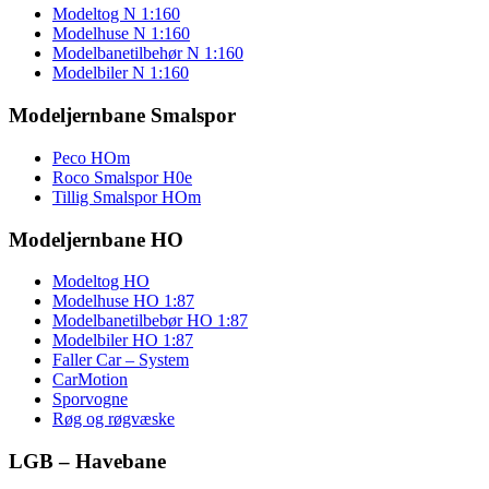
Modeltog N 1:160
Modelhuse N 1:160
Modelbanetilbehør N 1:160
Modelbiler N 1:160
Modeljernbane Smalspor
Peco HOm
Roco Smalspor H0e
Tillig Smalspor HOm
Modeljernbane HO
Modeltog HO
Modelhuse HO 1:87
Modelbanetilbebør HO 1:87
Modelbiler HO 1:87
Faller Car – System
CarMotion
Sporvogne
Røg og røgvæske
LGB – Havebane