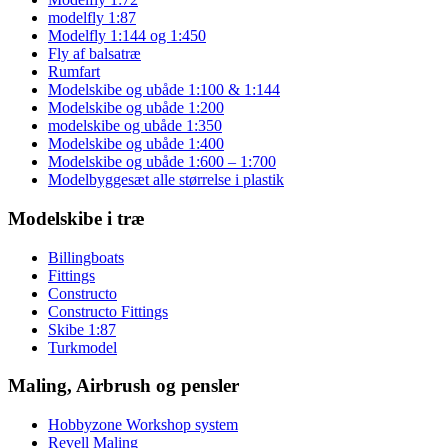
modelfly 1:87
Modelfly 1:144 og 1:450
Fly af balsatræ
Rumfart
Modelskibe og ubåde 1:100 & 1:144
Modelskibe og ubåde 1:200
modelskibe og ubåde 1:350
Modelskibe og ubåde 1:400
Modelskibe og ubåde 1:600 – 1:700
Modelbyggesæt alle størrelse i plastik
Modelskibe i træ
Billingboats
Fittings
Constructo
Constructo Fittings
Skibe 1:87
Turkmodel
Maling, Airbrush og pensler
Hobbyzone Workshop system
Revell Maling