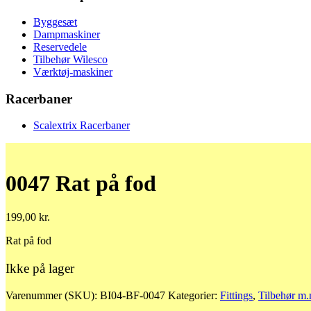
Byggesæt
Dampmaskiner
Reservedele
Tilbehør Wilesco
Værktøj-maskiner
Racerbaner
Scalextrix Racerbaner
0047 Rat på fod
199,00
kr.
Rat på fod
Ikke på lager
Varenummer (SKU):
BI04-BF-0047
Kategorier:
Fittings
,
Tilbehør m.