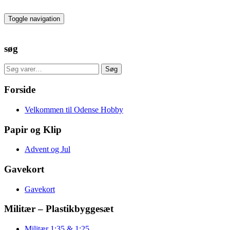
Skip
to
Toggle navigation
the
content
søg
Søg
Søg
efter:
Forside
Velkommen til Odense Hobby
Papir og Klip
Advent og Jul
Gavekort
Gavekort
Militær – Plastikbyggesæt
Militær 1:35 & 1:25