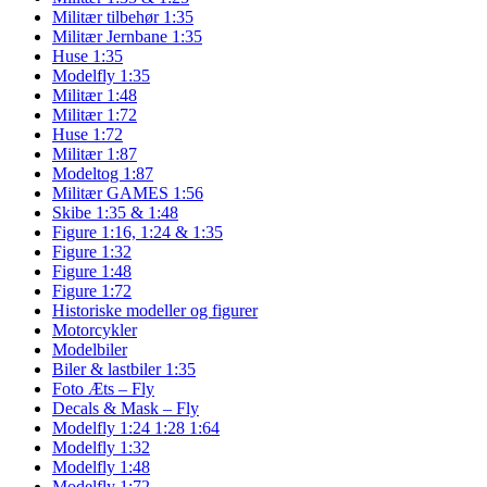
Militær tilbehør 1:35
Militær Jernbane 1:35
Huse 1:35
Modelfly 1:35
Militær 1:48
Militær 1:72
Huse 1:72
Militær 1:87
Modeltog 1:87
Militær GAMES 1:56
Skibe 1:35 & 1:48
Figure 1:16, 1:24 & 1:35
Figure 1:32
Figure 1:48
Figure 1:72
Historiske modeller og figurer
Motorcykler
Modelbiler
Biler & lastbiler 1:35
Foto Æts – Fly
Decals & Mask – Fly
Modelfly 1:24 1:28 1:64
Modelfly 1:32
Modelfly 1:48
Modelfly 1:72