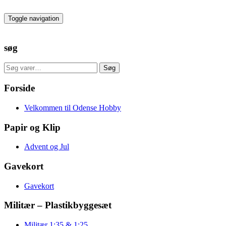
Skip
to
Toggle navigation
the
content
søg
Søg
Søg
efter:
Forside
Velkommen til Odense Hobby
Papir og Klip
Advent og Jul
Gavekort
Gavekort
Militær – Plastikbyggesæt
Militær 1:35 & 1:25