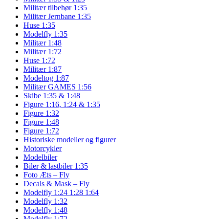
Militær tilbehør 1:35
Militær Jernbane 1:35
Huse 1:35
Modelfly 1:35
Militær 1:48
Militær 1:72
Huse 1:72
Militær 1:87
Modeltog 1:87
Militær GAMES 1:56
Skibe 1:35 & 1:48
Figure 1:16, 1:24 & 1:35
Figure 1:32
Figure 1:48
Figure 1:72
Historiske modeller og figurer
Motorcykler
Modelbiler
Biler & lastbiler 1:35
Foto Æts – Fly
Decals & Mask – Fly
Modelfly 1:24 1:28 1:64
Modelfly 1:32
Modelfly 1:48
Modelfly 1:72