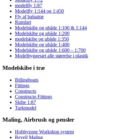
modelfly 1:87
Modelfly 1:144 og 1:450
Fly af balsatræ
Rumfart
Modelskibe og ubåde 1:100 & 1:144
Modelskibe og ubåde 1:200
modelskibe og ubåde 1:350
Modelskibe og ubåde 1:400
Modelskibe og ubåde 1:600 – 1:700
Modelbyggesæt alle størrelse i plastik
Modelskibe i træ
Billingboats
Fittings
Constructo
Constructo Fittings
Skibe 1:87
Turkmodel
Maling, Airbrush og pensler
Hobbyzone Workshop system
Revell Maling