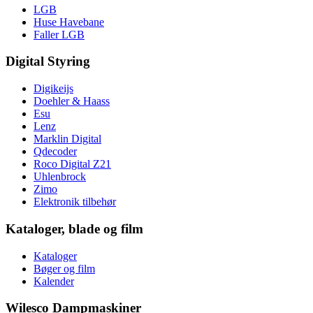
LGB
Huse Havebane
Faller LGB
Digital Styring
Digikeijs
Doehler & Haass
Esu
Lenz
Marklin Digital
Qdecoder
Roco Digital Z21
Uhlenbrock
Zimo
Elektronik tilbehør
Kataloger, blade og film
Kataloger
Bøger og film
Kalender
Wilesco Dampmaskiner