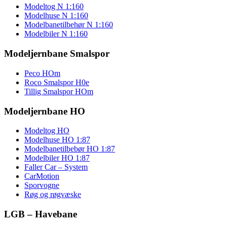
Modeltog N 1:160
Modelhuse N 1:160
Modelbanetilbehør N 1:160
Modelbiler N 1:160
Modeljernbane Smalspor
Peco HOm
Roco Smalspor H0e
Tillig Smalspor HOm
Modeljernbane HO
Modeltog HO
Modelhuse HO 1:87
Modelbanetilbebør HO 1:87
Modelbiler HO 1:87
Faller Car – System
CarMotion
Sporvogne
Røg og røgvæske
LGB – Havebane