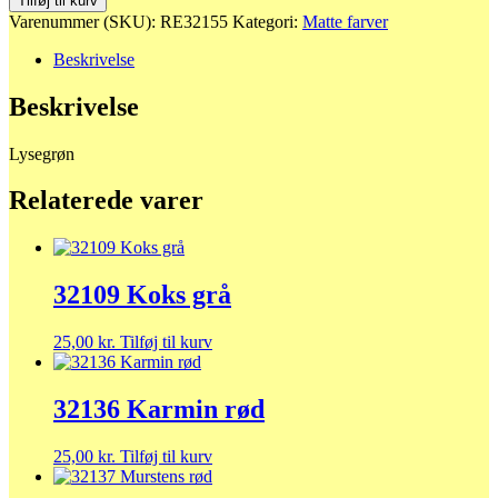
Tilføj til kurv
antal
Varenummer (SKU):
RE32155
Kategori:
Matte farver
Beskrivelse
Beskrivelse
Lysegrøn
Relaterede varer
32109 Koks grå
25,00
kr.
Tilføj til kurv
32136 Karmin rød
25,00
kr.
Tilføj til kurv