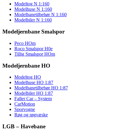
Modeltog N 1:160
Modelhuse N 1:160
Modelbanetilbehør N 1:160
Modelbiler N 1:160
Modeljernbane Smalspor
Peco HOm
Roco Smalspor H0e
Tillig Smalspor HOm
Modeljernbane HO
Modeltog HO
Modelhuse HO 1:87
Modelbanetilbebør HO 1:87
Modelbiler HO 1:87
Faller Car – System
CarMotion
Sporvogne
Røg og røgvæske
LGB – Havebane