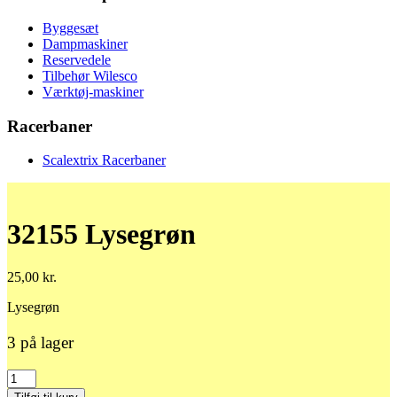
Byggesæt
Dampmaskiner
Reservedele
Tilbehør Wilesco
Værktøj-maskiner
Racerbaner
Scalextrix Racerbaner
32155 Lysegrøn
25,00
kr.
Lysegrøn
3 på lager
32155
Lysegrøn