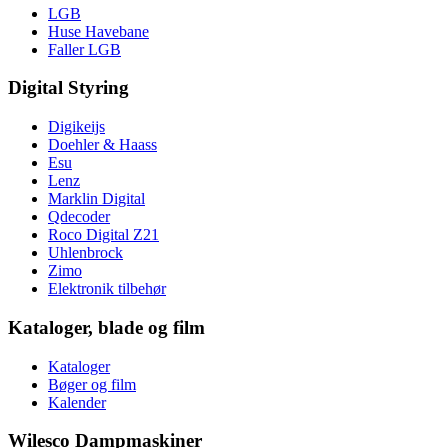
LGB
Huse Havebane
Faller LGB
Digital Styring
Digikeijs
Doehler & Haass
Esu
Lenz
Marklin Digital
Qdecoder
Roco Digital Z21
Uhlenbrock
Zimo
Elektronik tilbehør
Kataloger, blade og film
Kataloger
Bøger og film
Kalender
Wilesco Dampmaskiner