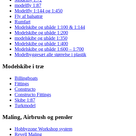
modelfly 1:87
Modelfly 1:144 og 1:450
Fly af balsatræ
Rumfart
Modelskibe og ubåde 1:100 & 1:144
Modelskibe og ubåde 1:200
modelskibe og ubåde 1:350
Modelskibe og ubåde 1:400
Modelskibe og ubåde 1:600 – 1:700
Modelbyggesæt alle størrelse i plastik
Modelskibe i træ
Billingboats
Fittings
Constructo
Constructo Fittings
Skibe 1:87
Turkmodel
Maling, Airbrush og pensler
Hobbyzone Workshop system
Revell Maling