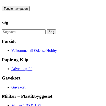
Skip
to
Toggle navigation
the
content
søg
Søg
Søg
efter:
Forside
Velkommen til Odense Hobby
Papir og Klip
Advent og Jul
Gavekort
Gavekort
Militær – Plastikbyggesæt
Militær 1:35 & 1:25