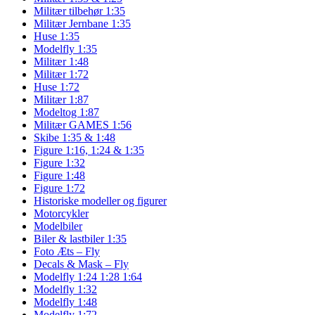
Militær tilbehør 1:35
Militær Jernbane 1:35
Huse 1:35
Modelfly 1:35
Militær 1:48
Militær 1:72
Huse 1:72
Militær 1:87
Modeltog 1:87
Militær GAMES 1:56
Skibe 1:35 & 1:48
Figure 1:16, 1:24 & 1:35
Figure 1:32
Figure 1:48
Figure 1:72
Historiske modeller og figurer
Motorcykler
Modelbiler
Biler & lastbiler 1:35
Foto Æts – Fly
Decals & Mask – Fly
Modelfly 1:24 1:28 1:64
Modelfly 1:32
Modelfly 1:48
Modelfly 1:72