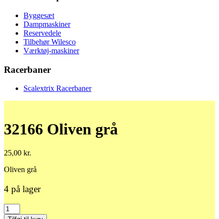
Byggesæt
Dampmaskiner
Reservedele
Tilbehør Wilesco
Værktøj-maskiner
Racerbaner
Scalextrix Racerbaner
32166 Oliven grå
25,00
kr.
Oliven grå
4 på lager
32166
Oliven