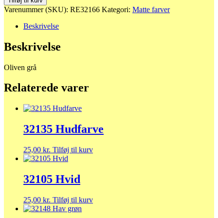
Tilføj til kurv
grå
Varenummer (SKU):
RE32166
Kategori:
Matte farver
antal
Beskrivelse
Beskrivelse
Oliven grå
Relaterede varer
32135 Hudfarve
25,00
kr.
Tilføj til kurv
32105 Hvid
25,00
kr.
Tilføj til kurv