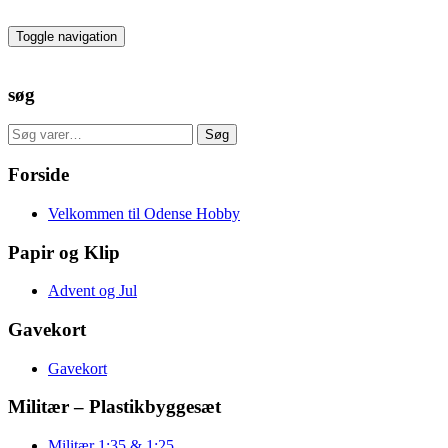
Skip
to
Toggle navigation
the
content
søg
Søg
Søg
efter:
Forside
Velkommen til Odense Hobby
Papir og Klip
Advent og Jul
Gavekort
Gavekort
Militær – Plastikbyggesæt
Militær 1:35 & 1:25