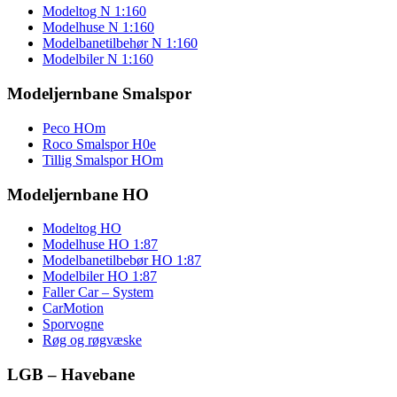
Modeltog N 1:160
Modelhuse N 1:160
Modelbanetilbehør N 1:160
Modelbiler N 1:160
Modeljernbane Smalspor
Peco HOm
Roco Smalspor H0e
Tillig Smalspor HOm
Modeljernbane HO
Modeltog HO
Modelhuse HO 1:87
Modelbanetilbebør HO 1:87
Modelbiler HO 1:87
Faller Car – System
CarMotion
Sporvogne
Røg og røgvæske
LGB – Havebane