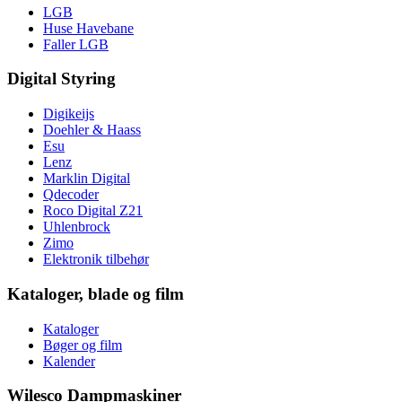
LGB
Huse Havebane
Faller LGB
Digital Styring
Digikeijs
Doehler & Haass
Esu
Lenz
Marklin Digital
Qdecoder
Roco Digital Z21
Uhlenbrock
Zimo
Elektronik tilbehør
Kataloger, blade og film
Kataloger
Bøger og film
Kalender
Wilesco Dampmaskiner