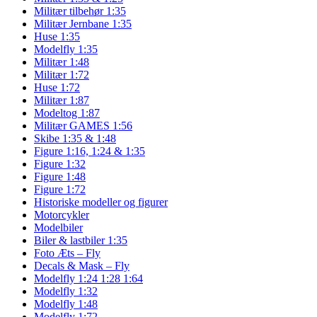
Militær tilbehør 1:35
Militær Jernbane 1:35
Huse 1:35
Modelfly 1:35
Militær 1:48
Militær 1:72
Huse 1:72
Militær 1:87
Modeltog 1:87
Militær GAMES 1:56
Skibe 1:35 & 1:48
Figure 1:16, 1:24 & 1:35
Figure 1:32
Figure 1:48
Figure 1:72
Historiske modeller og figurer
Motorcykler
Modelbiler
Biler & lastbiler 1:35
Foto Æts – Fly
Decals & Mask – Fly
Modelfly 1:24 1:28 1:64
Modelfly 1:32
Modelfly 1:48
Modelfly 1:72