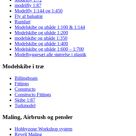
modelfly 1:87
Modelfly 1:144 og 1:450
Fly af balsatræ
Rumfart
Modelskibe og ubåde 1:100 & 1:144
Modelskibe og ubåde 1:200
modelskibe og ubåde 1:350
Modelskibe og ubåde 1:400
Modelskibe og ubåde 1:600 – 1:700
Modelbyggesæt alle størrelse i plastik
Modelskibe i træ
Billingboats
Fittings
Constructo
Constructo Fittings
Skibe 1:87
Turkmodel
Maling, Airbrush og pensler
Hobbyzone Workshop system
Revell Maling