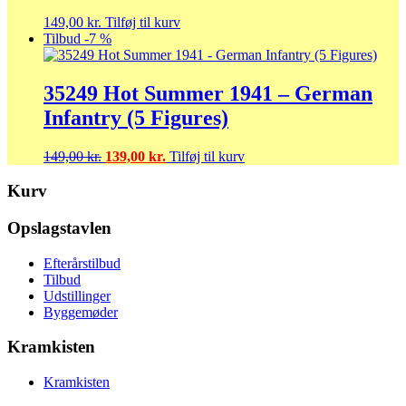
149,00
kr.
Tilføj til kurv
Tilbud -7 %
35249 Hot Summer 1941 – German
Infantry (5 Figures)
Den
Den
149,00
kr.
139,00
kr.
Tilføj til kurv
oprindelige
aktuelle
pris
pris
Kurv
var:
er:
149,00 kr..
139,00 kr..
Opslagstavlen
Efterårstilbud
Tilbud
Udstillinger
Byggemøder
Kramkisten
Kramkisten