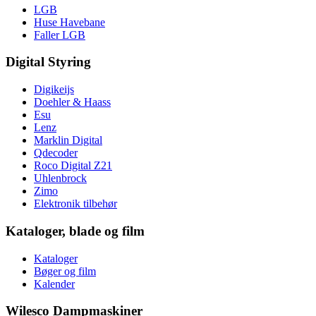
LGB
Huse Havebane
Faller LGB
Digital Styring
Digikeijs
Doehler & Haass
Esu
Lenz
Marklin Digital
Qdecoder
Roco Digital Z21
Uhlenbrock
Zimo
Elektronik tilbehør
Kataloger, blade og film
Kataloger
Bøger og film
Kalender
Wilesco Dampmaskiner