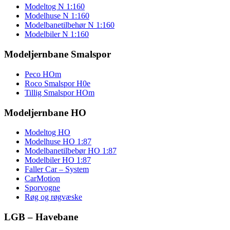
Modeltog N 1:160
Modelhuse N 1:160
Modelbanetilbehør N 1:160
Modelbiler N 1:160
Modeljernbane Smalspor
Peco HOm
Roco Smalspor H0e
Tillig Smalspor HOm
Modeljernbane HO
Modeltog HO
Modelhuse HO 1:87
Modelbanetilbebør HO 1:87
Modelbiler HO 1:87
Faller Car – System
CarMotion
Sporvogne
Røg og røgvæske
LGB – Havebane