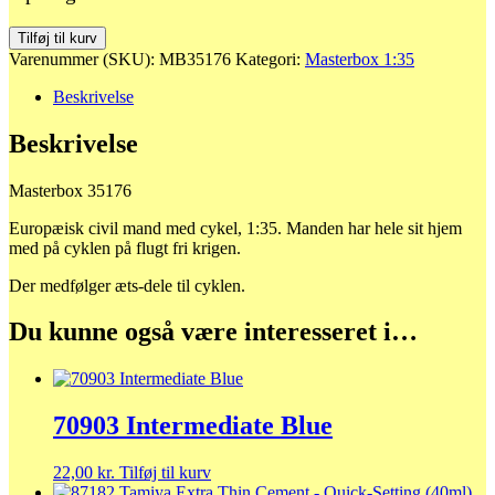
35176
Tilføj til kurv
Europæisk
Varenummer (SKU):
MB35176
Kategori:
Masterbox 1:35
civil
mand
Beskrivelse
med
cykel
Beskrivelse
antal
Masterbox 35176
Europæisk civil mand med cykel, 1:35. Manden har hele sit hjem
med på cyklen på flugt fri krigen.
Der medfølger æts-dele til cyklen.
Du kunne også være interesseret i…
70903 Intermediate Blue
22,00
kr.
Tilføj til kurv