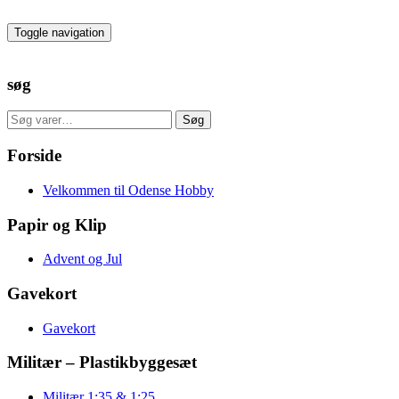
Skip
to
Toggle navigation
the
content
søg
Søg
Søg
efter:
Forside
Velkommen til Odense Hobby
Papir og Klip
Advent og Jul
Gavekort
Gavekort
Militær – Plastikbyggesæt
Militær 1:35 & 1:25