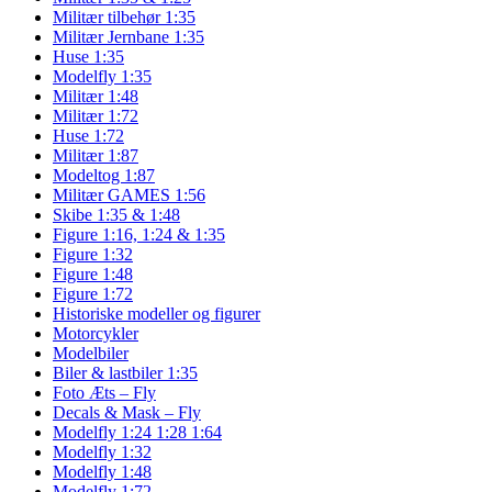
Militær tilbehør 1:35
Militær Jernbane 1:35
Huse 1:35
Modelfly 1:35
Militær 1:48
Militær 1:72
Huse 1:72
Militær 1:87
Modeltog 1:87
Militær GAMES 1:56
Skibe 1:35 & 1:48
Figure 1:16, 1:24 & 1:35
Figure 1:32
Figure 1:48
Figure 1:72
Historiske modeller og figurer
Motorcykler
Modelbiler
Biler & lastbiler 1:35
Foto Æts – Fly
Decals & Mask – Fly
Modelfly 1:24 1:28 1:64
Modelfly 1:32
Modelfly 1:48
Modelfly 1:72