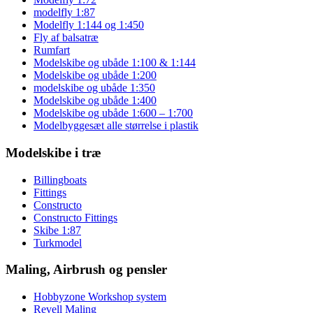
modelfly 1:87
Modelfly 1:144 og 1:450
Fly af balsatræ
Rumfart
Modelskibe og ubåde 1:100 & 1:144
Modelskibe og ubåde 1:200
modelskibe og ubåde 1:350
Modelskibe og ubåde 1:400
Modelskibe og ubåde 1:600 – 1:700
Modelbyggesæt alle størrelse i plastik
Modelskibe i træ
Billingboats
Fittings
Constructo
Constructo Fittings
Skibe 1:87
Turkmodel
Maling, Airbrush og pensler
Hobbyzone Workshop system
Revell Maling