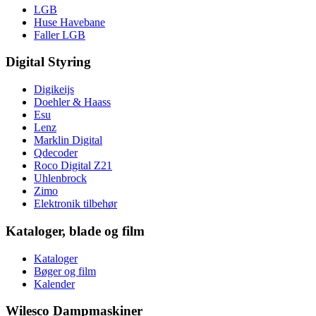
LGB
Huse Havebane
Faller LGB
Digital Styring
Digikeijs
Doehler & Haass
Esu
Lenz
Marklin Digital
Qdecoder
Roco Digital Z21
Uhlenbrock
Zimo
Elektronik tilbehør
Kataloger, blade og film
Kataloger
Bøger og film
Kalender
Wilesco Dampmaskiner