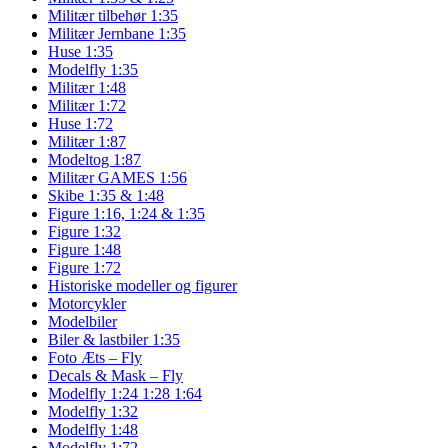
Militær tilbehør 1:35
Militær Jernbane 1:35
Huse 1:35
Modelfly 1:35
Militær 1:48
Militær 1:72
Huse 1:72
Militær 1:87
Modeltog 1:87
Militær GAMES 1:56
Skibe 1:35 & 1:48
Figure 1:16, 1:24 & 1:35
Figure 1:32
Figure 1:48
Figure 1:72
Historiske modeller og figurer
Motorcykler
Modelbiler
Biler & lastbiler 1:35
Foto Æts – Fly
Decals & Mask – Fly
Modelfly 1:24 1:28 1:64
Modelfly 1:32
Modelfly 1:48
Modelfly 1:72