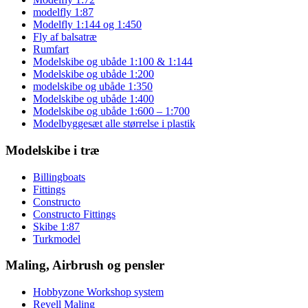
modelfly 1:87
Modelfly 1:144 og 1:450
Fly af balsatræ
Rumfart
Modelskibe og ubåde 1:100 & 1:144
Modelskibe og ubåde 1:200
modelskibe og ubåde 1:350
Modelskibe og ubåde 1:400
Modelskibe og ubåde 1:600 – 1:700
Modelbyggesæt alle størrelse i plastik
Modelskibe i træ
Billingboats
Fittings
Constructo
Constructo Fittings
Skibe 1:87
Turkmodel
Maling, Airbrush og pensler
Hobbyzone Workshop system
Revell Maling