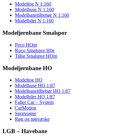
Modeltog N 1:160
Modelhuse N 1:160
Modelbanetilbehør N 1:160
Modelbiler N 1:160
Modeljernbane Smalspor
Peco HOm
Roco Smalspor H0e
Tillig Smalspor HOm
Modeljernbane HO
Modeltog HO
Modelhuse HO 1:87
Modelbanetilbebør HO 1:87
Modelbiler HO 1:87
Faller Car – System
CarMotion
Sporvogne
Røg og røgvæske
LGB – Havebane