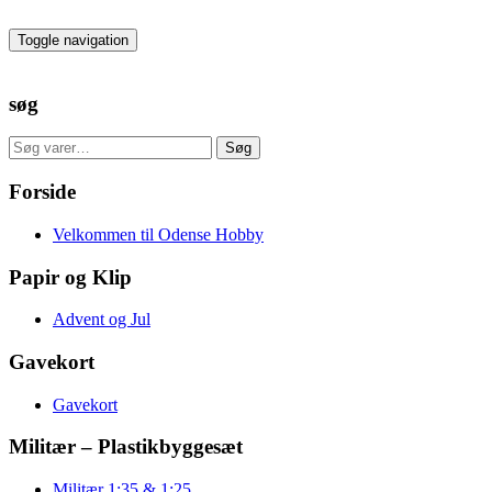
Skip
to
Toggle navigation
the
content
søg
Søg
Søg
efter:
Forside
Velkommen til Odense Hobby
Papir og Klip
Advent og Jul
Gavekort
Gavekort
Militær – Plastikbyggesæt
Militær 1:35 & 1:25