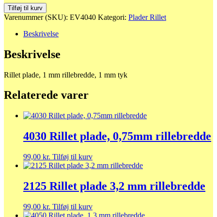
4040
Tilføj til kurv
Rillet
Varenummer (SKU):
EV4040
Kategori:
Plader Rillet
plade,
1
Beskrivelse
mm
rillebredde
Beskrivelse
antal
Rillet plade, 1 mm rillebredde, 1 mm tyk
Relaterede varer
4030 Rillet plade, 0,75mm rillebredde
99,00
kr.
Tilføj til kurv
2125 Rillet plade 3,2 mm rillebredde
99,00
kr.
Tilføj til kurv