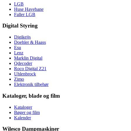
LGB
Huse Havebane
Faller LGB
Digital Styring
Digikeijs
Doehler & Haass
Esu
Lenz
Marklin Digital
Qdecoder
Roco Digital Z21
Uhlenbrock
Zimo
Elektronik tilbehør
Kataloger, blade og film
Kataloger
Bøger og film
Kalender
Wilesco Dampmaskiner