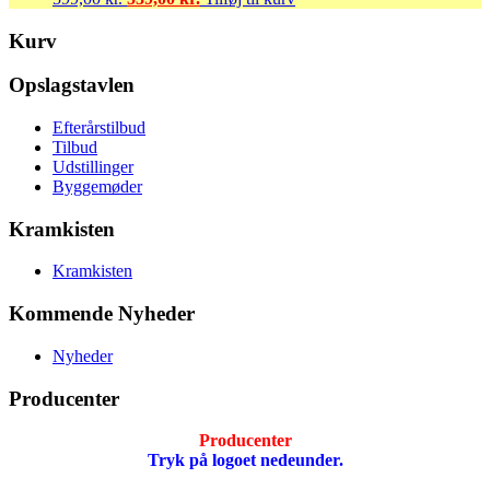
oprindelige
aktuelle
pris
pris
Kurv
var:
er:
599,00 kr..
539,00 kr..
Opslagstavlen
Efterårstilbud
Tilbud
Udstillinger
Byggemøder
Kramkisten
Kramkisten
Kommende Nyheder
Nyheder
Producenter
Producenter
Tryk på logoet nedeunder.