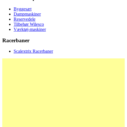
Byggesæt
Dampmaskiner
Reservedele
Tilbehør Wilesco
Værktøj-maskiner
Racerbaner
Scalextrix Racerbaner