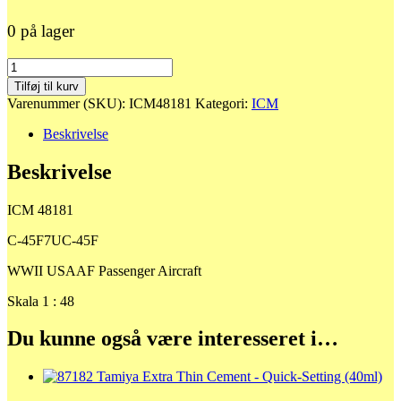
0 på lager
48181
C-
Tilføj til kurv
45F7UC-
Varenummer (SKU):
ICM48181
Kategori:
ICM
45F
antal
Beskrivelse
Beskrivelse
ICM 48181
C-45F7UC-45F
WWII USAAF Passenger Aircraft
Skala 1 : 48
Du kunne også være interesseret i…