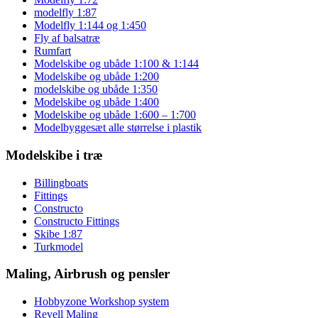
modelfly 1:87
Modelfly 1:144 og 1:450
Fly af balsatræ
Rumfart
Modelskibe og ubåde 1:100 & 1:144
Modelskibe og ubåde 1:200
modelskibe og ubåde 1:350
Modelskibe og ubåde 1:400
Modelskibe og ubåde 1:600 – 1:700
Modelbyggesæt alle størrelse i plastik
Modelskibe i træ
Billingboats
Fittings
Constructo
Constructo Fittings
Skibe 1:87
Turkmodel
Maling, Airbrush og pensler
Hobbyzone Workshop system
Revell Maling