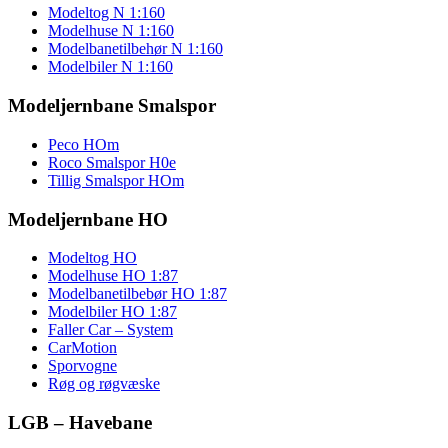
Modeltog N 1:160
Modelhuse N 1:160
Modelbanetilbehør N 1:160
Modelbiler N 1:160
Modeljernbane Smalspor
Peco HOm
Roco Smalspor H0e
Tillig Smalspor HOm
Modeljernbane HO
Modeltog HO
Modelhuse HO 1:87
Modelbanetilbebør HO 1:87
Modelbiler HO 1:87
Faller Car – System
CarMotion
Sporvogne
Røg og røgvæske
LGB – Havebane