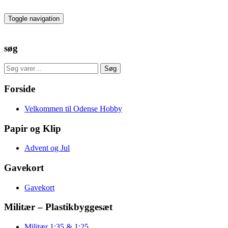
Skip
to
Toggle navigation
the
content
søg
Søg
Søg
efter:
Forside
Velkommen til Odense Hobby
Papir og Klip
Advent og Jul
Gavekort
Gavekort
Militær – Plastikbyggesæt
Militær 1:35 & 1:25