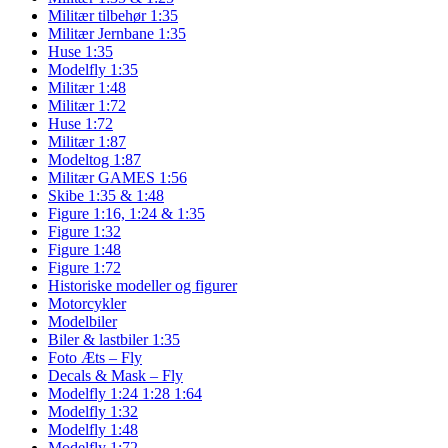
Militær tilbehør 1:35
Militær Jernbane 1:35
Huse 1:35
Modelfly 1:35
Militær 1:48
Militær 1:72
Huse 1:72
Militær 1:87
Modeltog 1:87
Militær GAMES 1:56
Skibe 1:35 & 1:48
Figure 1:16, 1:24 & 1:35
Figure 1:32
Figure 1:48
Figure 1:72
Historiske modeller og figurer
Motorcykler
Modelbiler
Biler & lastbiler 1:35
Foto Æts – Fly
Decals & Mask – Fly
Modelfly 1:24 1:28 1:64
Modelfly 1:32
Modelfly 1:48
Modelfly 1:72