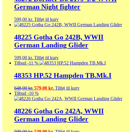
German Night fighter
599,00
kr.
Tilføj til kurv
48225 Gotha Go 242B, WWII
German Landing Glider
599,00
kr.
Tilføj til kurv
Tilbud -11 %
48353 HP.52 Hampden TB.Mk.I
Den
Den
648,00
kr.
579,00
kr.
Tilføj til kurv
oprindelige
aktuelle
Tilbud -10 %
pris
pris
var:
er:
648,00 kr..
579,00 kr..
48226 Gotha Go 242A, WWII
German Landing Glider
Den
Den
599,00
kr.
539,00
kr.
Tilføj til kurv