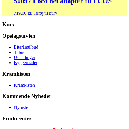
50097 Loco net adapter til ECOS
719,00
kr.
Tilføj til kurv
Kurv
Opslagstavlen
Efterårstilbud
Tilbud
Udstillinger
Byggemøder
Kramkisten
Kramkisten
Kommende Nyheder
Nyheder
Producenter