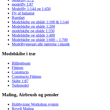
modelfly 1:87
Modelfly 1:144 og 1:450
Fly af balsatræ
Rumfart
Modelskibe og ubåde 1:100 & 1:144
Modelskibe og ubåde 1:200
modelskibe og ubåde 1:350
Modelskibe og ubåde 1:400
Modelskibe og ubåde 1:600 – 1:700
Modelbyggesæt alle størrelse i plastik
Modelskibe i træ
Billingboats
Fittings
Constructo
Constructo Fittings
Skibe 1:87
Turkmodel
Maling, Airbrush og pensler
Hobbyzone Workshop system
Revell Maling