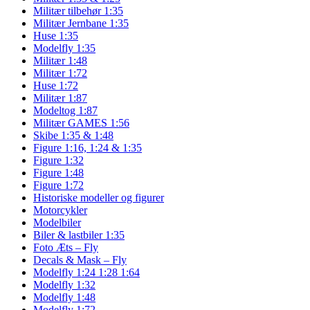
Militær tilbehør 1:35
Militær Jernbane 1:35
Huse 1:35
Modelfly 1:35
Militær 1:48
Militær 1:72
Huse 1:72
Militær 1:87
Modeltog 1:87
Militær GAMES 1:56
Skibe 1:35 & 1:48
Figure 1:16, 1:24 & 1:35
Figure 1:32
Figure 1:48
Figure 1:72
Historiske modeller og figurer
Motorcykler
Modelbiler
Biler & lastbiler 1:35
Foto Æts – Fly
Decals & Mask – Fly
Modelfly 1:24 1:28 1:64
Modelfly 1:32
Modelfly 1:48
Modelfly 1:72