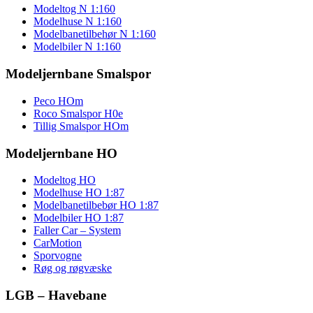
Modeltog N 1:160
Modelhuse N 1:160
Modelbanetilbehør N 1:160
Modelbiler N 1:160
Modeljernbane Smalspor
Peco HOm
Roco Smalspor H0e
Tillig Smalspor HOm
Modeljernbane HO
Modeltog HO
Modelhuse HO 1:87
Modelbanetilbebør HO 1:87
Modelbiler HO 1:87
Faller Car – System
CarMotion
Sporvogne
Røg og røgvæske
LGB – Havebane