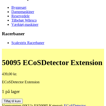
Byggesæt
Dampmaskiner
Reservedele
Tilbehør Wilesco
Værktøj-maskiner
Racerbaner
Scalextrix Racerbaner
50095 ECoSDetector Extension
439,00
kr.
ECoSDetector Extension
1 på lager
50095
Tilføj til kurv
ECoSDetector
Varenummer (SKU):
ES50095
Kategori:
ECoSDetector