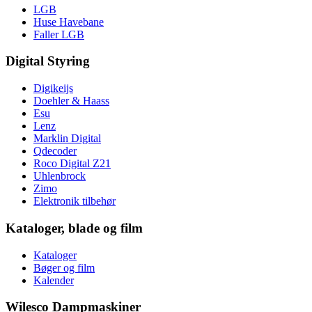
LGB
Huse Havebane
Faller LGB
Digital Styring
Digikeijs
Doehler & Haass
Esu
Lenz
Marklin Digital
Qdecoder
Roco Digital Z21
Uhlenbrock
Zimo
Elektronik tilbehør
Kataloger, blade og film
Kataloger
Bøger og film
Kalender
Wilesco Dampmaskiner