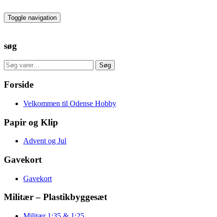
Skip
to
Toggle navigation
the
content
søg
Søg
Søg
efter:
Forside
Velkommen til Odense Hobby
Papir og Klip
Advent og Jul
Gavekort
Gavekort
Militær – Plastikbyggesæt
Militær 1:35 & 1:25