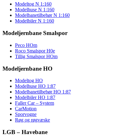
Modeltog N 1:160
Modelhuse N 1:160
Modelbanetilbehør N 1:160
Modelbiler N 1:160
Modeljernbane Smalspor
Peco HOm
Roco Smalspor H0e
Tillig Smalspor HOm
Modeljernbane HO
Modeltog HO
Modelhuse HO 1:87
Modelbanetilbebør HO 1:87
Modelbiler HO 1:87
Faller Car – System
CarMotion
Sporvogne
Røg og røgvæske
LGB – Havebane