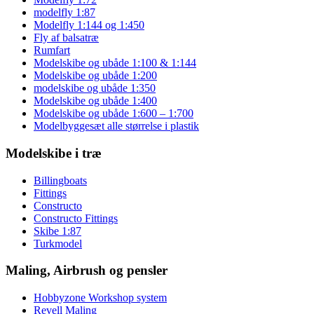
modelfly 1:87
Modelfly 1:144 og 1:450
Fly af balsatræ
Rumfart
Modelskibe og ubåde 1:100 & 1:144
Modelskibe og ubåde 1:200
modelskibe og ubåde 1:350
Modelskibe og ubåde 1:400
Modelskibe og ubåde 1:600 – 1:700
Modelbyggesæt alle størrelse i plastik
Modelskibe i træ
Billingboats
Fittings
Constructo
Constructo Fittings
Skibe 1:87
Turkmodel
Maling, Airbrush og pensler
Hobbyzone Workshop system
Revell Maling