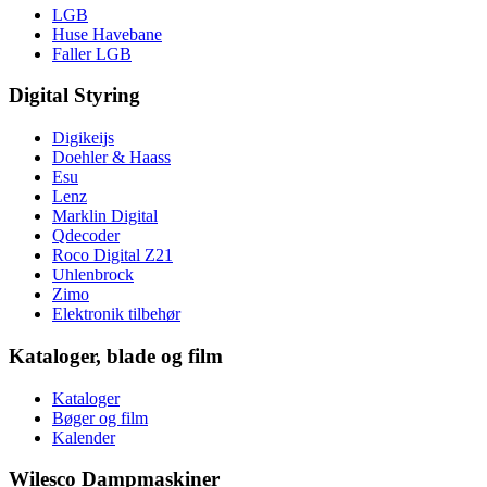
LGB
Huse Havebane
Faller LGB
Digital Styring
Digikeijs
Doehler & Haass
Esu
Lenz
Marklin Digital
Qdecoder
Roco Digital Z21
Uhlenbrock
Zimo
Elektronik tilbehør
Kataloger, blade og film
Kataloger
Bøger og film
Kalender
Wilesco Dampmaskiner