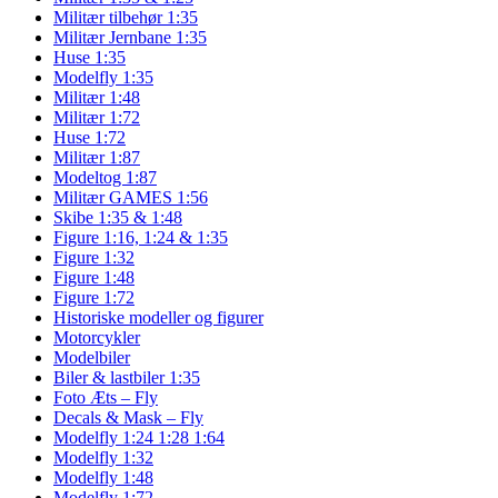
Militær tilbehør 1:35
Militær Jernbane 1:35
Huse 1:35
Modelfly 1:35
Militær 1:48
Militær 1:72
Huse 1:72
Militær 1:87
Modeltog 1:87
Militær GAMES 1:56
Skibe 1:35 & 1:48
Figure 1:16, 1:24 & 1:35
Figure 1:32
Figure 1:48
Figure 1:72
Historiske modeller og figurer
Motorcykler
Modelbiler
Biler & lastbiler 1:35
Foto Æts – Fly
Decals & Mask – Fly
Modelfly 1:24 1:28 1:64
Modelfly 1:32
Modelfly 1:48
Modelfly 1:72