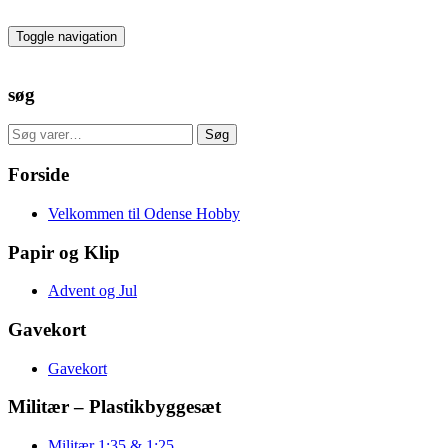
Skip
to
Toggle navigation
the
content
søg
Søg
Søg
efter:
Forside
Velkommen til Odense Hobby
Papir og Klip
Advent og Jul
Gavekort
Gavekort
Militær – Plastikbyggesæt
Militær 1:35 & 1:25