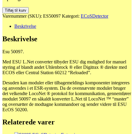
50097
Tilføj til kurv
Loco
Varenummer (SKU):
ES50097
Kategori:
ECoSDetector
net
adapter
Beskrivelse
til
ECOS
Beskrivelse
antal
Esu 50097.
Med
ESU
L.Net
converter
tilbyder ESU dig
mulighed for
manuel
styring af
blandt andet
Uhlenbrock
® eller
Digitrax
®
direkte
med
ECOS
eller
Central
Station
60212
“
Reloaded”.
Desuden
kan
moduler
eller tilbagemeldings
komponenter
integreres
og
anvendes i et
ESR
-system.
Da de ovennævnte
moduler bruger
det velkendte
LocoNet
®
protokol for kommunikation
, gennemfører
modulet 50097 en
såkaldt
konverter
L.Net til
LocoNet
™
“master”
og oversætter
de modtagne
kommandoer
og sender videre til
ESU
EcOS
50200.
Relaterede varer