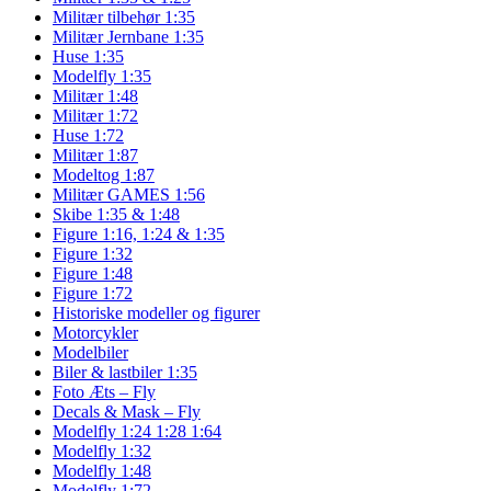
Militær tilbehør 1:35
Militær Jernbane 1:35
Huse 1:35
Modelfly 1:35
Militær 1:48
Militær 1:72
Huse 1:72
Militær 1:87
Modeltog 1:87
Militær GAMES 1:56
Skibe 1:35 & 1:48
Figure 1:16, 1:24 & 1:35
Figure 1:32
Figure 1:48
Figure 1:72
Historiske modeller og figurer
Motorcykler
Modelbiler
Biler & lastbiler 1:35
Foto Æts – Fly
Decals & Mask – Fly
Modelfly 1:24 1:28 1:64
Modelfly 1:32
Modelfly 1:48
Modelfly 1:72