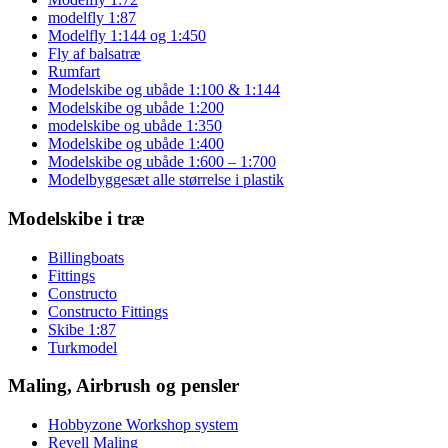
modelfly 1:87
Modelfly 1:144 og 1:450
Fly af balsatræ
Rumfart
Modelskibe og ubåde 1:100 & 1:144
Modelskibe og ubåde 1:200
modelskibe og ubåde 1:350
Modelskibe og ubåde 1:400
Modelskibe og ubåde 1:600 – 1:700
Modelbyggesæt alle størrelse i plastik
Modelskibe i træ
Billingboats
Fittings
Constructo
Constructo Fittings
Skibe 1:87
Turkmodel
Maling, Airbrush og pensler
Hobbyzone Workshop system
Revell Maling