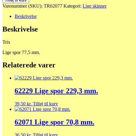
Tilføj til kurv
spor
Varenummer (SKU):
TR62077
Kategori:
Lige skinner
77,5
mm.
Beskrivelse
antal
Beskrivelse
Trix
Lige spor 77,5 mm.
Relaterede varer
62229 Lige spor 229,3 mm.
39,50
kr.
Tilføj til kurv
62071 Lige spor 70,8 mm.
36,50
kr.
Tilføj til kurv