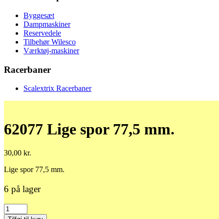
Byggesæt
Dampmaskiner
Reservedele
Tilbehør Wilesco
Værktøj-maskiner
Racerbaner
Scalextrix Racerbaner
62077 Lige spor 77,5 mm.
30,00
kr.
Lige spor 77,5 mm.
6 på lager
62077
Lige