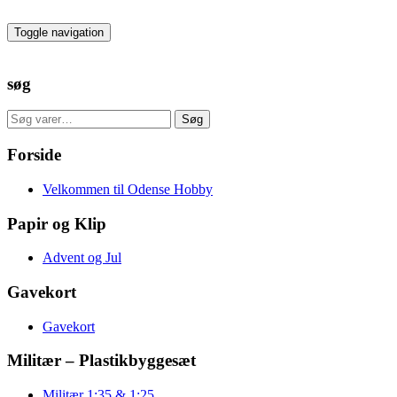
Skip
to
Toggle navigation
the
content
søg
Søg
Søg
efter:
Forside
Velkommen til Odense Hobby
Papir og Klip
Advent og Jul
Gavekort
Gavekort
Militær – Plastikbyggesæt
Militær 1:35 & 1:25