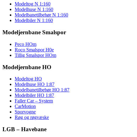
Modeltog N 1:160
Modelhuse N 1:160
Modelbanetilbehør N 1:160
Modelbiler N 1:160
Modeljernbane Smalspor
Peco HOm
Roco Smalspor H0e
Tillig Smalspor HOm
Modeljernbane HO
Modeltog HO
Modelhuse HO 1:87
Modelbanetilbebør HO 1:87
Modelbiler HO 1:87
Faller Car – System
CarMotion
Sporvogne
Røg og røgvæske
LGB – Havebane