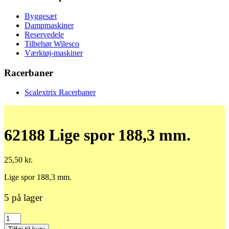
Byggesæt
Dampmaskiner
Reservedele
Tilbehør Wilesco
Værktøj-maskiner
Racerbaner
Scalextrix Racerbaner
62188 Lige spor 188,3 mm.
25,50
kr.
Lige spor 188,3 mm.
5 på lager
62188
Lige