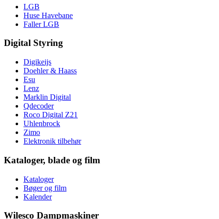
LGB
Huse Havebane
Faller LGB
Digital Styring
Digikeijs
Doehler & Haass
Esu
Lenz
Marklin Digital
Qdecoder
Roco Digital Z21
Uhlenbrock
Zimo
Elektronik tilbehør
Kataloger, blade og film
Kataloger
Bøger og film
Kalender
Wilesco Dampmaskiner