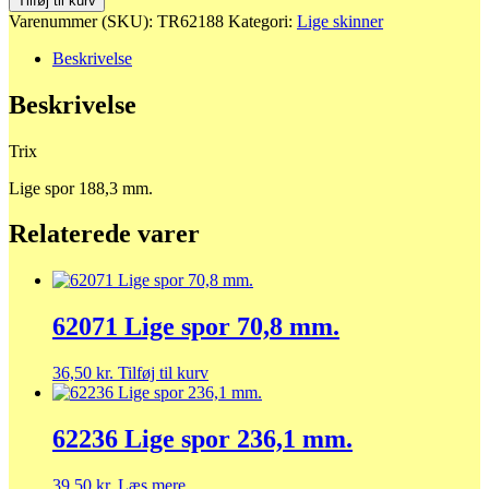
Tilføj til kurv
spor
Varenummer (SKU):
TR62188
Kategori:
Lige skinner
188,3
mm.
Beskrivelse
antal
Beskrivelse
Trix
Lige spor 188,3 mm.
Relaterede varer
62071 Lige spor 70,8 mm.
36,50
kr.
Tilføj til kurv
62236 Lige spor 236,1 mm.
39,50
kr.
Læs mere