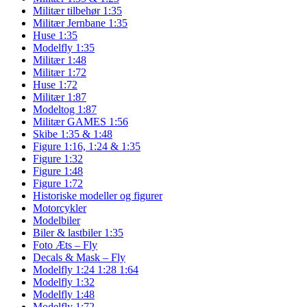
Militær tilbehør 1:35
Militær Jernbane 1:35
Huse 1:35
Modelfly 1:35
Militær 1:48
Militær 1:72
Huse 1:72
Militær 1:87
Modeltog 1:87
Militær GAMES 1:56
Skibe 1:35 & 1:48
Figure 1:16, 1:24 & 1:35
Figure 1:32
Figure 1:48
Figure 1:72
Historiske modeller og figurer
Motorcykler
Modelbiler
Biler & lastbiler 1:35
Foto Æts – Fly
Decals & Mask – Fly
Modelfly 1:24 1:28 1:64
Modelfly 1:32
Modelfly 1:48
Modelfly 1:72