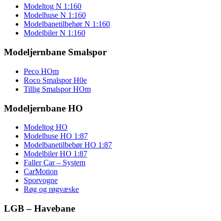
Modeltog N 1:160
Modelhuse N 1:160
Modelbanetilbehør N 1:160
Modelbiler N 1:160
Modeljernbane Smalspor
Peco HOm
Roco Smalspor H0e
Tillig Smalspor HOm
Modeljernbane HO
Modeltog HO
Modelhuse HO 1:87
Modelbanetilbebør HO 1:87
Modelbiler HO 1:87
Faller Car – System
CarMotion
Sporvogne
Røg og røgvæske
LGB – Havebane