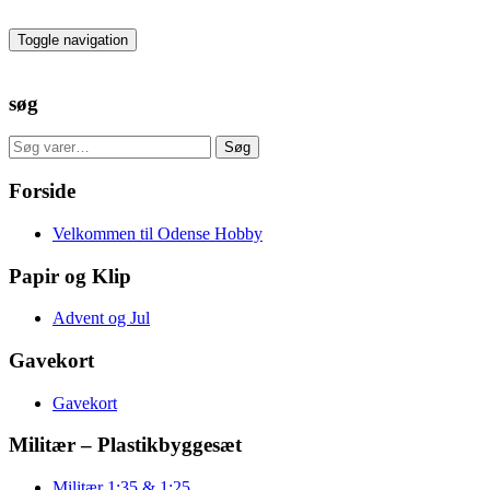
Skip
to
Toggle navigation
the
content
søg
Søg
Søg
efter:
Forside
Velkommen til Odense Hobby
Papir og Klip
Advent og Jul
Gavekort
Gavekort
Militær – Plastikbyggesæt
Militær 1:35 & 1:25