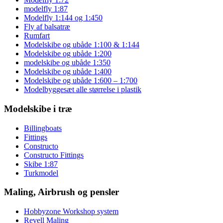
modelfly 1:87
Modelfly 1:144 og 1:450
Fly af balsatræ
Rumfart
Modelskibe og ubåde 1:100 & 1:144
Modelskibe og ubåde 1:200
modelskibe og ubåde 1:350
Modelskibe og ubåde 1:400
Modelskibe og ubåde 1:600 – 1:700
Modelbyggesæt alle størrelse i plastik
Modelskibe i træ
Billingboats
Fittings
Constructo
Constructo Fittings
Skibe 1:87
Turkmodel
Maling, Airbrush og pensler
Hobbyzone Workshop system
Revell Maling