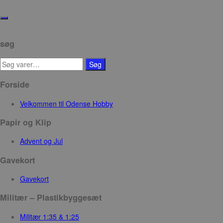
Skip
to
Toggle
the
navigation
content
søg
Søg
Søg
efter:
Forside
Velkommen til Odense Hobby
Papir og Klip
Advent og Jul
Gavekort
Gavekort
Militær – Plastikbyggesæt
Militær 1:35 & 1:25