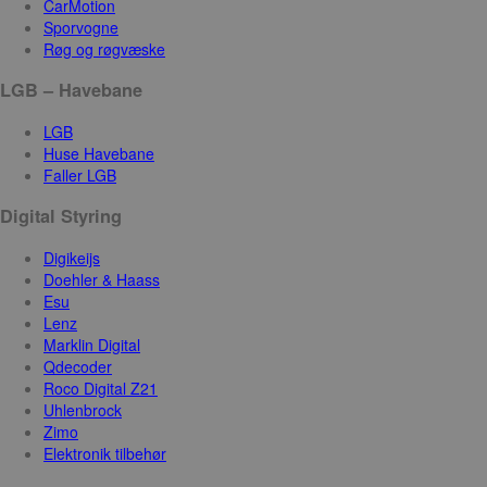
CarMotion
Sporvogne
Røg og røgvæske
LGB – Havebane
LGB
Huse Havebane
Faller LGB
Digital Styring
Digikeijs
Doehler & Haass
Esu
Lenz
Marklin Digital
Qdecoder
Roco Digital Z21
Uhlenbrock
Zimo
Elektronik tilbehør