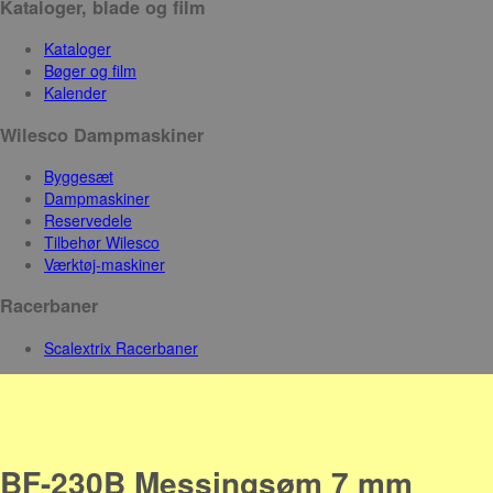
Kataloger, blade og film
Kataloger
Bøger og film
Kalender
Wilesco Dampmaskiner
Byggesæt
Dampmaskiner
Reservedele
Tilbehør Wilesco
Værktøj-maskiner
Racerbaner
Scalextrix Racerbaner
BF-230B Messingsøm 7 mm