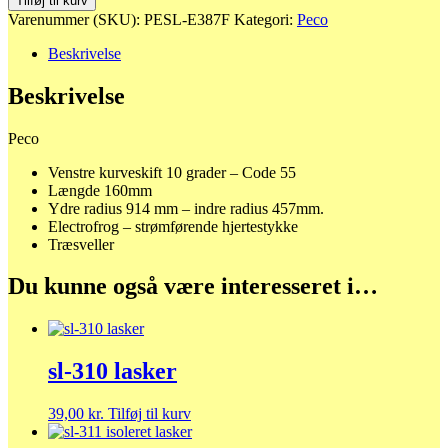
Tilføj til kurv
-
Varenummer (SKU):
PESL-E387F
Kategori:
Peco
Venstre
kurveskift
Beskrivelse
antal
Beskrivelse
Peco
Venstre kurveskift 10 grader – Code 55
Længde 160mm
Ydre radius 914 mm – indre radius 457mm.
Electrofrog – strømførende hjertestykke
Træsveller
Du kunne også være interesseret i…
sl-310 lasker
39,00
kr.
Tilføj til kurv