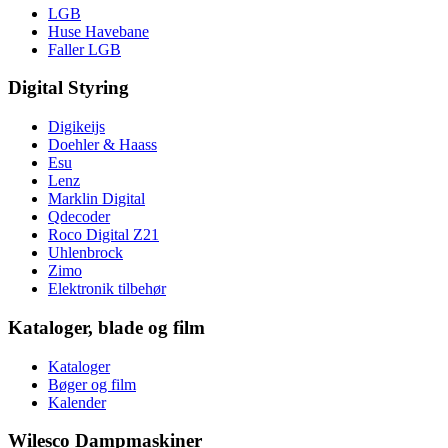
LGB
Huse Havebane
Faller LGB
Digital Styring
Digikeijs
Doehler & Haass
Esu
Lenz
Marklin Digital
Qdecoder
Roco Digital Z21
Uhlenbrock
Zimo
Elektronik tilbehør
Kataloger, blade og film
Kataloger
Bøger og film
Kalender
Wilesco Dampmaskiner