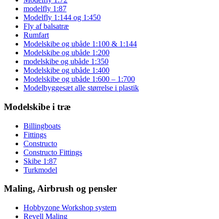
modelfly 1:87
Modelfly 1:144 og 1:450
Fly af balsatræ
Rumfart
Modelskibe og ubåde 1:100 & 1:144
Modelskibe og ubåde 1:200
modelskibe og ubåde 1:350
Modelskibe og ubåde 1:400
Modelskibe og ubåde 1:600 – 1:700
Modelbyggesæt alle størrelse i plastik
Modelskibe i træ
Billingboats
Fittings
Constructo
Constructo Fittings
Skibe 1:87
Turkmodel
Maling, Airbrush og pensler
Hobbyzone Workshop system
Revell Maling