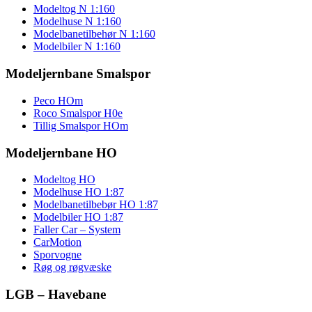
Modeltog N 1:160
Modelhuse N 1:160
Modelbanetilbehør N 1:160
Modelbiler N 1:160
Modeljernbane Smalspor
Peco HOm
Roco Smalspor H0e
Tillig Smalspor HOm
Modeljernbane HO
Modeltog HO
Modelhuse HO 1:87
Modelbanetilbebør HO 1:87
Modelbiler HO 1:87
Faller Car – System
CarMotion
Sporvogne
Røg og røgvæske
LGB – Havebane