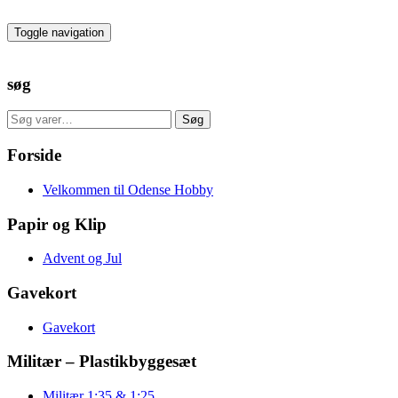
Skip
to
Toggle navigation
the
content
søg
Søg
Søg
efter:
Forside
Velkommen til Odense Hobby
Papir og Klip
Advent og Jul
Gavekort
Gavekort
Militær – Plastikbyggesæt
Militær 1:35 & 1:25