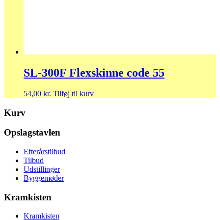
SL-300F Flexskinne code 55
54,00
kr.
Tilføj til kurv
Kurv
Opslagstavlen
Efterårstilbud
Tilbud
Udstillinger
Byggemøder
Kramkisten
Kramkisten