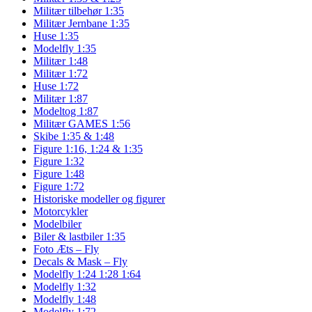
Militær tilbehør 1:35
Militær Jernbane 1:35
Huse 1:35
Modelfly 1:35
Militær 1:48
Militær 1:72
Huse 1:72
Militær 1:87
Modeltog 1:87
Militær GAMES 1:56
Skibe 1:35 & 1:48
Figure 1:16, 1:24 & 1:35
Figure 1:32
Figure 1:48
Figure 1:72
Historiske modeller og figurer
Motorcykler
Modelbiler
Biler & lastbiler 1:35
Foto Æts – Fly
Decals & Mask – Fly
Modelfly 1:24 1:28 1:64
Modelfly 1:32
Modelfly 1:48
Modelfly 1:72